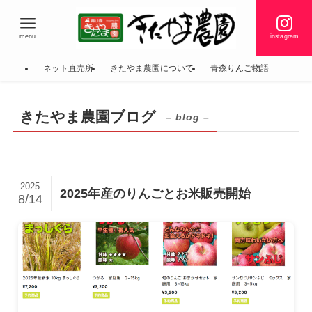
menu
instagram
ネット直売所
きたやま農園について
青森りんご物語
きたやま農園ブログ
– blog –
2025
2025年産のりんごとお米販売開始
8/14